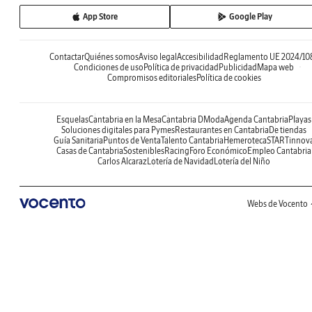
App Store
Google Play
Contactar
Quiénes somos
Aviso legal
Accesibilidad
Reglamento UE 2024/10
Condiciones de uso
Política de privacidad
Publicidad
Mapa web
Compromisos editoriales
Política de cookies
Esquelas
Cantabria en la Mesa
Cantabria DModa
Agenda Cantabria
Playas
Soluciones digitales para Pymes
Restaurantes en Cantabria
De tiendas
Guía Sanitaria
Puntos de Venta
Talento Cantabria
Hemeroteca
STARTinnov
Casas de Cantabria
Sostenibles
Racing
Foro Económico
Empleo Cantabria
Carlos Alcaraz
Lotería de Navidad
Lotería del Niño
Webs de Vocento