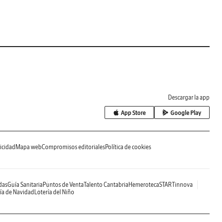
Descargar la app
App Store
Google Play
icidad
Mapa web
Compromisos editoriales
Política de cookies
das
Guía Sanitaria
Puntos de Venta
Talento Cantabria
Hemeroteca
STARTinnova
ía de Navidad
Lotería del Niño