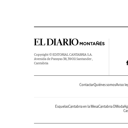
Copyright © EDITORIAL CANTABRIA S.A.
Avenida de Parayas 38, 39011 Santander ,
Cantabria
Contactar
Quiénes somos
Aviso le
Esquelas
Cantabria en la Mesa
Cantabria DModa
Ag
Cas