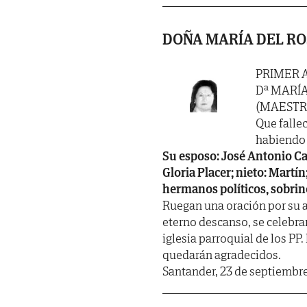
DOÑA MARÍA DEL RO
PRIMER 
Dª MARÍA
(MAESTR
Que fallec
habiendo r
Su esposo: José Antonio Cas
Gloria Placer; nieto: Martí
hermanos políticos, sobrin
Ruegan una oración por su al
eterno descanso, se celebrar
iglesia parroquial de los PP.
quedarán agradecidos.
Santander, 23 de septiembre