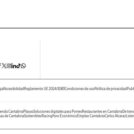
gal
Accesibilidad
Reglamento UE 2024/1083
Condiciones de uso
Política de privacidad
Publ
enda Cantabria
Playas
Soluciones digitales para Pymes
Restaurantes en Cantabria
De tien
as de Cantabria
Sostenibles
Racing
Foro Económico
Empleo Cantabria
Carlos Alcaraz
Loter