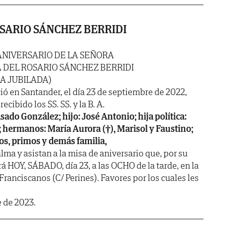
SARIO SÁNCHEZ BERRIDI
ANIVERSARIO DE LA SEÑORA
 DEL ROSARIO SÁNCHEZ BERRIDI
A JUBILADA)
ió en Santander, el día 23 de septiembre de 2022,
ecibido los SS. SS. y la B. A.
ado González; hijo: José Antonio; hija política:
n; hermanos: María Aurora (†), Marisol y Faustino;
os, primos y demás familia,
ma y asistan a la misa de aniversario que, por su
á HOY, SÁBADO, día 23, a las OCHO de la tarde, en la
 Franciscanos (C/ Perines). Favores por los cuales les
 de 2023.