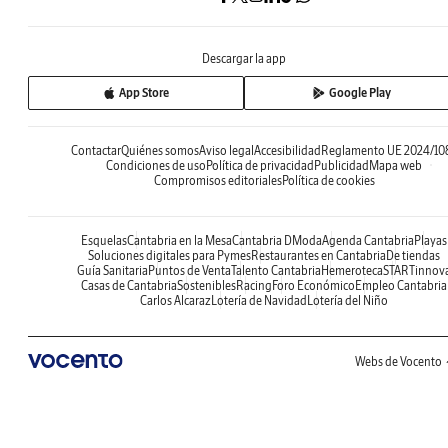
Descargar la app
App Store
Google Play
Contactar
Quiénes somos
Aviso legal
Accesibilidad
Reglamento UE 2024/10
Condiciones de uso
Política de privacidad
Publicidad
Mapa web
Compromisos editoriales
Política de cookies
Esquelas
Cantabria en la Mesa
Cantabria DModa
Agenda Cantabria
Playas
Soluciones digitales para Pymes
Restaurantes en Cantabria
De tiendas
Guía Sanitaria
Puntos de Venta
Talento Cantabria
Hemeroteca
STARTinnov
Casas de Cantabria
Sostenibles
Racing
Foro Económico
Empleo Cantabria
Carlos Alcaraz
Lotería de Navidad
Lotería del Niño
Webs de Vocento