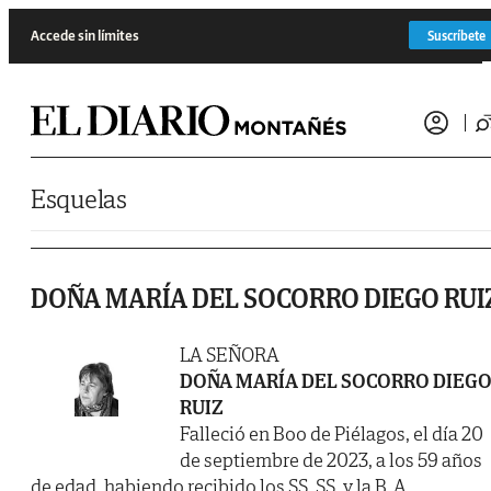
Saltar al contenido
Accede sin límites
Suscríbete
Esquelas
DOÑA MARÍA DEL SOCORRO DIEGO RUI
LA SEÑORA
DOÑA MARÍA DEL SOCORRO DIEG
RUIZ
Falleció en Boo de Piélagos, el día 20
de septiembre de 2023, a los 59 años
de edad, habiendo recibido los SS. SS. y la B. A.