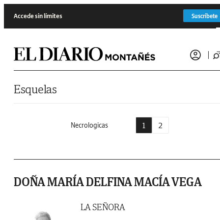
Saltar al contenido
Accede sin límites
Suscríbete
Esquelas
1
2
Necrologicas
DOÑA MARÍA DELFINA MACÍA VEGA
LA SEÑORA