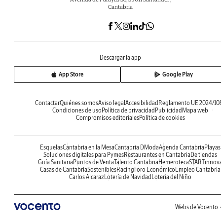
Cantabria
Descargar la app
App Store
Google Play
Contactar
Quiénes somos
Aviso legal
Accesibilidad
Reglamento UE 2024/10
Condiciones de uso
Política de privacidad
Publicidad
Mapa web
Compromisos editoriales
Política de cookies
Esquelas
Cantabria en la Mesa
Cantabria DModa
Agenda Cantabria
Playas
Soluciones digitales para Pymes
Restaurantes en Cantabria
De tiendas
Guía Sanitaria
Puntos de Venta
Talento Cantabria
Hemeroteca
STARTinnov
Casas de Cantabria
Sostenibles
Racing
Foro Económico
Empleo Cantabria
Carlos Alcaraz
Lotería de Navidad
Lotería del Niño
Webs de Vocento