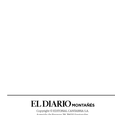
Copyright © EDITORIAL CANTABRIA S.A.
Avenida de Parayas 38, 39011 Santander ,