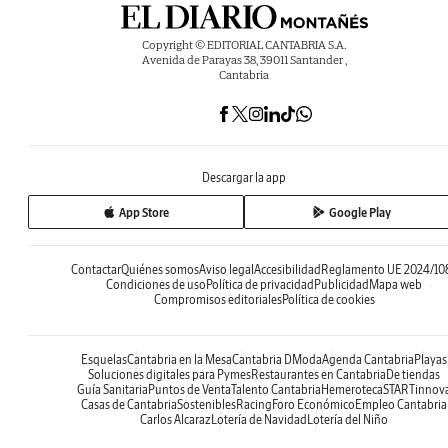
Copyright © EDITORIAL CANTABRIA S.A.
Avenida de Parayas 38, 39011 Santander ,
Cantabria
Descargar la app
App Store
Google Play
Contactar
Quiénes somos
Aviso legal
Accesibilidad
Reglamento UE 2024/10
Condiciones de uso
Política de privacidad
Publicidad
Mapa web
Compromisos editoriales
Política de cookies
Esquelas
Cantabria en la Mesa
Cantabria DModa
Agenda Cantabria
Playas
Soluciones digitales para Pymes
Restaurantes en Cantabria
De tiendas
Guía Sanitaria
Puntos de Venta
Talento Cantabria
Hemeroteca
STARTinnov
Casas de Cantabria
Sostenibles
Racing
Foro Económico
Empleo Cantabria
Carlos Alcaraz
Lotería de Navidad
Lotería del Niño