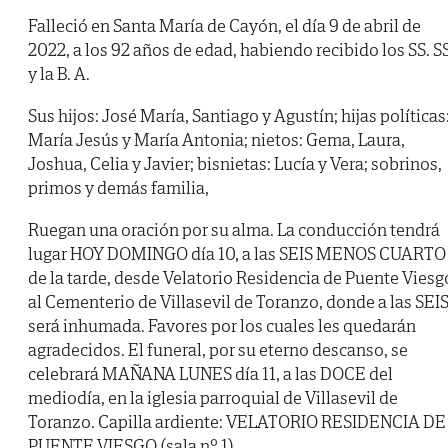
Falleció en Santa María de Cayón, el día 9 de abril de
2022, a los 92 años de edad, habiendo recibido los SS. SS
y la B. A.
Sus hijos: José María, Santiago y Agustín; hijas políticas
María Jesús y María Antonia; nietos: Gema, Laura,
Joshua, Celia y Javier; bisnietas: Lucía y Vera; sobrinos,
primos y demás familia,
Ruegan una oración por su alma. La conducción tendrá
lugar HOY DOMINGO día 10, a las SEIS MENOS CUARTO
de la tarde, desde Velatorio Residencia de Puente Viesg
al Cementerio de Villasevil de Toranzo, donde a las SEI
será inhumada. Favores por los cuales les quedarán
agradecidos. El funeral, por su eterno descanso, se
celebrará MAÑANA LUNES día 11, a las DOCE del
mediodía, en la iglesia parroquial de Villasevil de
Toranzo. Capilla ardiente: VELATORIO RESIDENCIA DE
PUENTE VIESGO (sala nº 1).