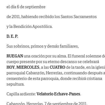
el día 6 de septiembre
de 2011, habiendo recibido los Santos Sacramentos
y la Bendición Apostólica.
D. E. P.
Sus sobrinos, primos y demás familiares,
RUEGAN
una oración por su alma. El funeral solemne d
cuerpo presente por su eterno descanso se celebrará
HOY
,
MIERCOLES
, a las
CUATRO
de la tarde, en la igles
parroquial Cabanzón, Herrerías, continuando después a
cementerio de esta parroquia, donde recibirá cristiana
sepultura.
Capilla ardiente:
Velatorio Echave-Panes
.
Cabanzón, Herrerías, 7 de septiembre de 2011.