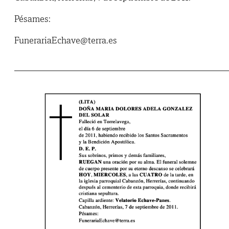
Pésames:
FunerariaEchave@terra.es