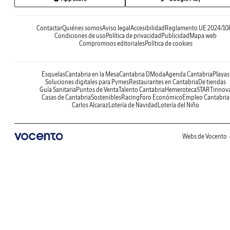
Contactar
Quiénes somos
Aviso legal
Accesibilidad
Reglamento UE 2024/10
Condiciones de uso
Política de privacidad
Publicidad
Mapa web
Compromisos editoriales
Política de cookies
Esquelas
Cantabria en la Mesa
Cantabria DModa
Agenda Cantabria
Playas
Soluciones digitales para Pymes
Restaurantes en Cantabria
De tiendas
Guía Sanitaria
Puntos de Venta
Talento Cantabria
Hemeroteca
STARTinnov
Casas de Cantabria
Sostenibles
Racing
Foro Económico
Empleo Cantabria
Carlos Alcaraz
Lotería de Navidad
Lotería del Niño
Webs de Vocento