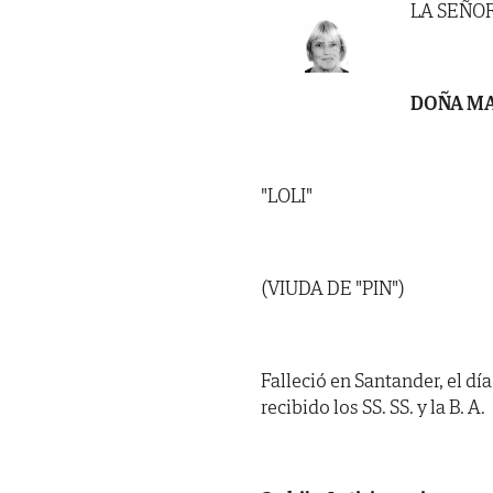
LA SEÑO
DOÑA MA
"LOLI"
(VIUDA DE "PIN")
Falleció en Santander, el dí
recibido los SS. SS. y la B. A.