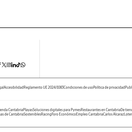
gal
Accesibilidad
Reglamento UE 2024/1083
Condiciones de uso
Política de privacidad
Publ
enda Cantabria
Playas
Soluciones digitales para Pymes
Restaurantes en Cantabria
De tien
as de Cantabria
Sostenibles
Racing
Foro Económico
Empleo Cantabria
Carlos Alcaraz
Loter