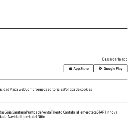
Descargar la app
App Store
Google Play
icidad
Mapa web
Compromisos editoriales
Política de cookies
das
Guía Sanitaria
Puntos de Venta
Talento Cantabria
Hemeroteca
STARTinnova
ía de Navidad
Lotería del Niño