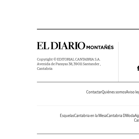
Copyright © EDITORIAL CANTABRIA S.A.
Avenida de Parayas 38, 39011 Santander ,
Cantabria
Contactar
Quiénes somos
Aviso le
Esquelas
Cantabria en la Mesa
Cantabria DModa
Ag
Cas