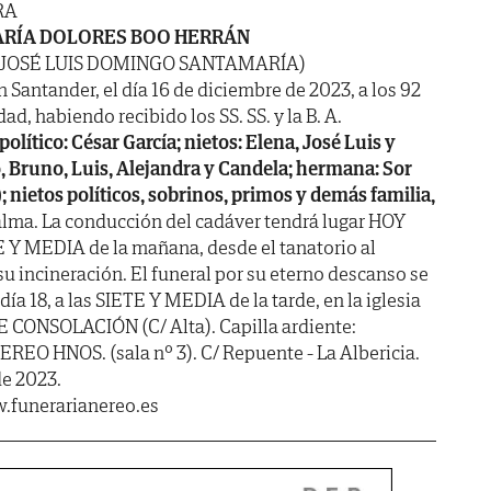
RA
RÍA DOLORES BOO HERRÁN
 JOSÉ LUIS DOMINGO SANTAMARÍA)
n Santander, el día 16 de diciembre de 2023, a los 92
ad, habiendo recibido los SS. SS. y la B. A.
 político: César García; nietos: Elena, José Luis y
o, Bruno, Luis, Alejandra y Candela; hermana: Sor
; nietos políticos, sobrinos, primos y demás familia,
alma. La conducción del cadáver tendrá lugar HOY
 Y MEDIA de la mañana, desde el tanatorio al
u incineración. El funeral por su eterno descanso se
 18, a las SIETE Y MEDIA de la tarde, en la iglesia
E CONSOLACIÓN (C/ Alta). Capilla ardiente:
 HNOS. (sala nº 3). C/ Repuente - La Albericia.
de 2023.
.funerarianereo.es