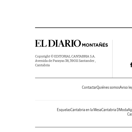
Copyright © EDITORIAL CANTABRIA S.A.
Avenida de Parayas 38, 39011 Santander ,
Cantabria
Contactar
Quiénes somos
Aviso le
Esquelas
Cantabria en la Mesa
Cantabria DModa
Ag
Cas