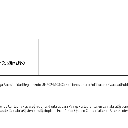
gal
Accesibilidad
Reglamento UE 2024/1083
Condiciones de uso
Política de privacidad
Publ
enda Cantabria
Playas
Soluciones digitales para Pymes
Restaurantes en Cantabria
De tien
as de Cantabria
Sostenibles
Racing
Foro Económico
Empleo Cantabria
Carlos Alcaraz
Loter