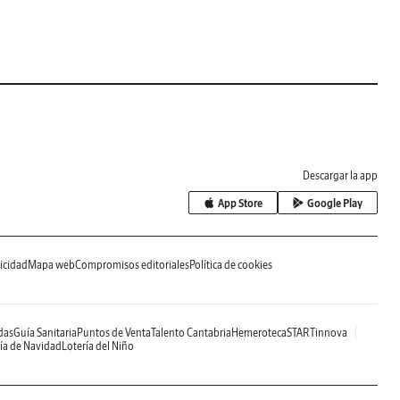
Descargar la app
App Store
Google Play
icidad
Mapa web
Compromisos editoriales
Política de cookies
das
Guía Sanitaria
Puntos de Venta
Talento Cantabria
Hemeroteca
STARTinnova
ía de Navidad
Lotería del Niño