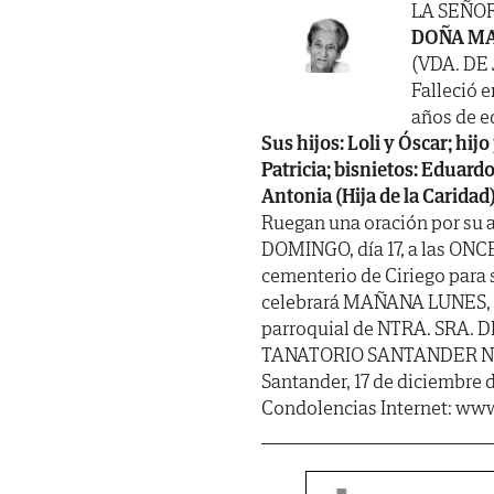
LA SEÑO
DOÑA MA
(VDA. DE
Falleció e
años de ed
Sus hijos: Loli y Óscar; hijo
Patricia; bisnietos: Eduard
Antonia (Hija de la Caridad)
Ruegan una oración por su 
DOMINGO, día 17, a las ONCE
cementerio de Ciriego para s
celebrará MAÑANA LUNES, día
parroquial de NTRA. SRA. D
TANATORIO SANTANDER NEREO
Santander, 17 de diciembre 
Condolencias Internet: www