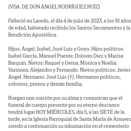
(VDA. DE DON ÁNGEL RODRÍGUEZ RUIZ)
Falleció en Laredo, el día 4 de julio de 2023, a los 91 año
de edad, habiendo recibido los Santos Sacramentos y la
Bendición Apostólica.
Hijos: Ángel, Isabel, José Luis y Goyo. Hijos politicos:
Isabel García, Manuel Puente, Dolores Diez y Marisa
Barquín. Nietos: Raquel y Gema; Monica y Noelia;
Varinnea; Alejandro y Fernando. Nietos politicos: Javier
Ángel. Hermano: José Luis (†). Hermanos politicos,
sobrinos, primos y demás familia,
Ruegan una oración por su alma y comunican que el
funeral de cuerpo presente por su eterno descanso
tendrá lugar HOY MIÉRCOLES, día 5, a las SIETE de la
tarde, en la Iglesia Parroquial de Santa María de Arnuero
siendo a continuación su inhumación en el cementerio