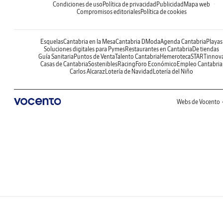
Condiciones de uso
Política de privacidad
Publicidad
Mapa web
Compromisos editoriales
Política de cookies
Esquelas
Cantabria en la Mesa
Cantabria DModa
Agenda Cantabria
Playas
Soluciones digitales para Pymes
Restaurantes en Cantabria
De tiendas
Guía Sanitaria
Puntos de Venta
Talento Cantabria
Hemeroteca
STARTinnov
Casas de Cantabria
Sostenibles
Racing
Foro Económico
Empleo Cantabria
Carlos Alcaraz
Lotería de Navidad
Lotería del Niño
Webs de Vocento