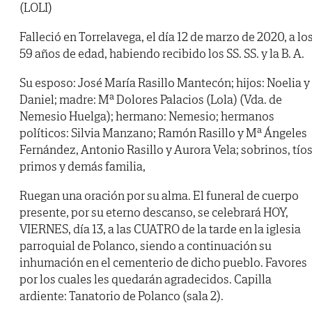
(LOLI)
Falleció en Torrelavega, el día 12 de marzo de 2020, a lo
59 años de edad, habiendo recibido los SS. SS. y la B. A.
Su esposo: José María Rasillo Mantecón; hijos: Noelia y
Daniel; madre: Mª Dolores Palacios (Lola) (Vda. de
Nemesio Huelga); hermano: Nemesio; hermanos
políticos: Silvia Manzano; Ramón Rasillo y Mª Ángeles
Fernández, Antonio Rasillo y Aurora Vela; sobrinos, tíos
primos y demás familia,
Ruegan una oración por su alma. El funeral de cuerpo
presente, por su eterno descanso, se celebrará HOY,
VIERNES, día 13, a las CUATRO de la tarde en la iglesia
parroquial de Polanco, siendo a continuación su
inhumación en el cementerio de dicho pueblo. Favores
por los cuales les quedarán agradecidos. Capilla
ardiente: Tanatorio de Polanco (sala 2).