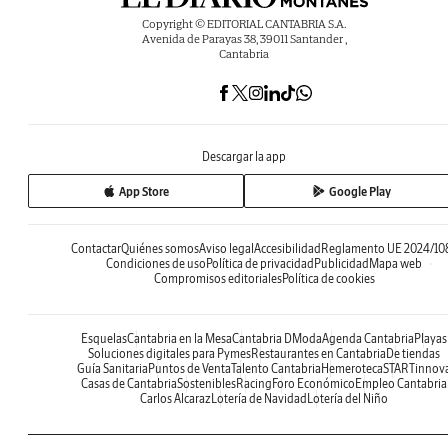
Copyright © EDITORIAL CANTABRIA S.A.
Avenida de Parayas 38, 39011 Santander ,
Cantabria
Descargar la app
App Store
Google Play
Contactar
Quiénes somos
Aviso legal
Accesibilidad
Reglamento UE 2024/10
Condiciones de uso
Política de privacidad
Publicidad
Mapa web
Compromisos editoriales
Política de cookies
Esquelas
Cantabria en la Mesa
Cantabria DModa
Agenda Cantabria
Playas
Soluciones digitales para Pymes
Restaurantes en Cantabria
De tiendas
Guía Sanitaria
Puntos de Venta
Talento Cantabria
Hemeroteca
STARTinnov
Casas de Cantabria
Sostenibles
Racing
Foro Económico
Empleo Cantabria
Carlos Alcaraz
Lotería de Navidad
Lotería del Niño