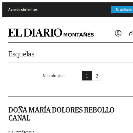
Saltar al contenido
Accede sin límites
Suscríbete
Esquelas
1
2
Necrologicas
DOÑA MARÍA DOLORES REBOLLO
CANAL