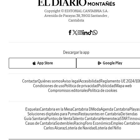
Copyright © EDITORIAL CANTABRIA S.A.
Avenida de Parayas 38, 39011 Santander ,
Cantabria
Descargar la app
App Store
Google Play
Contactar
Quiénes somos
Aviso legal
Accesibilidad
Reglamento UE 2024/10
Condiciones de uso
Política de privacidad
Publicidad
Mapa web
Compromisos editoriales
Política de cookies
Esquelas
Cantabria en la Mesa
Cantabria DModa
Agenda Cantabria
Playas
Soluciones digitales para Pymes
Restaurantes en Cantabria
De tiendas
Guía Sanitaria
Puntos de Venta
Talento Cantabria
Hemeroteca
STARTinnov
Casas de Cantabria
Sostenibles
Racing
Foro Económico
Empleo Cantabria
Carlos Alcaraz
Lotería de Navidad
Lotería del Niño