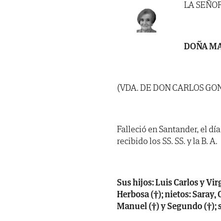
LA SEÑO
DOÑA MA
(VDA. DE DON CARLOS GO
Falleció en Santander, el dí
recibido los SS. SS. y la B. A.
Sus hijos: Luis Carlos y Vi
Herbosa (†); nietos: Saray,
Manuel (†) y Segundo (†); 