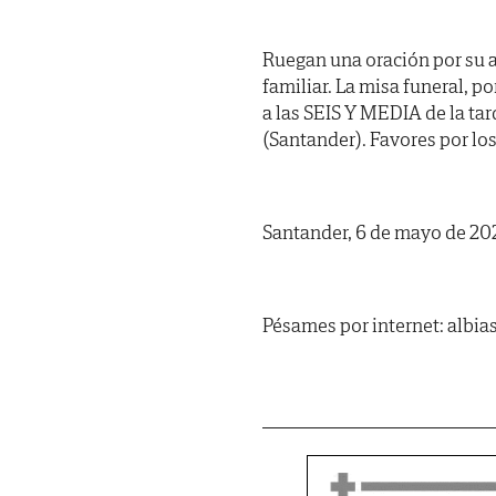
Ruegan una oración por su a
familiar. La misa funeral, p
a las SEIS Y MEDIA de la tar
(Santander). Favores por lo
Santander, 6 de mayo de 20
Pésames por internet: albi