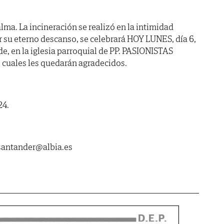
lma. La incineración se realizó en la intimidad
or su eterno descanso, se celebrará HOY LUNES, día 6,
de, en la iglesia parroquial de PP. PASIONISTAS
s cuales les quedarán agradecidos.
24.
asantander@albia.es