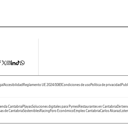
gal
Accesibilidad
Reglamento UE 2024/1083
Condiciones de uso
Política de privacidad
Publ
enda Cantabria
Playas
Soluciones digitales para Pymes
Restaurantes en Cantabria
De tien
as de Cantabria
Sostenibles
Racing
Foro Económico
Empleo Cantabria
Carlos Alcaraz
Loter