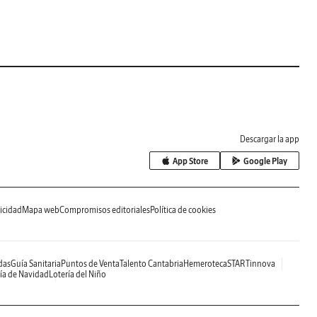
Descargar la app
App Store
Google Play
icidad
Mapa web
Compromisos editoriales
Política de cookies
das
Guía Sanitaria
Puntos de Venta
Talento Cantabria
Hemeroteca
STARTinnova
ía de Navidad
Lotería del Niño