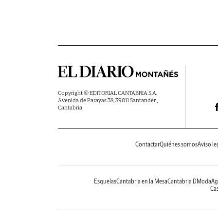
Copyright © EDITORIAL CANTABRIA S.A.
Avenida de Parayas 38, 39011 Santander ,
Cantabria
Contactar
Quiénes somos
Aviso le
Esquelas
Cantabria en la Mesa
Cantabria DModa
Ag
Cas