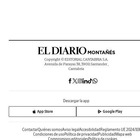
Copyright © EDITORIAL CANTABRIA S.A.
Avenida de Parayas 38, 39011 Santander ,
Cantabria
Descargar la app
App Store
Google Play
Contactar
Quiénes somos
Aviso legal
Accesibilidad
Reglamento UE 2024/10
Condiciones de uso
Política de privacidad
Publicidad
Mapa web
Compromisos editoriales
Política de cookies