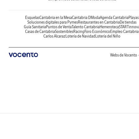
Esquelas
Cantabria en la Mesa
Cantabria DModa
Agenda Cantabria
Playas
Soluciones digitales para Pymes
Restaurantes en Cantabria
De tiendas
Guía Sanitaria
Puntos de Venta
Talento Cantabria
Hemeroteca
STARTinnov
Casas de Cantabria
Sostenibles
Racing
Foro Económico
Empleo Cantabria
Carlos Alcaraz
Lotería de Navidad
Lotería del Niño
Webs de Vocento