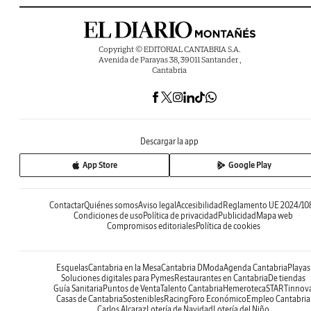
Copyright © EDITORIAL CANTABRIA S.A.
Avenida de Parayas 38, 39011 Santander ,
Cantabria
Descargar la app
App Store
Google Play
Contactar
Quiénes somos
Aviso legal
Accesibilidad
Reglamento UE 2024/10
Condiciones de uso
Política de privacidad
Publicidad
Mapa web
Compromisos editoriales
Política de cookies
Esquelas
Cantabria en la Mesa
Cantabria DModa
Agenda Cantabria
Playas
Soluciones digitales para Pymes
Restaurantes en Cantabria
De tiendas
Guía Sanitaria
Puntos de Venta
Talento Cantabria
Hemeroteca
STARTinnov
Casas de Cantabria
Sostenibles
Racing
Foro Económico
Empleo Cantabria
Carlos Alcaraz
Lotería de Navidad
Lotería del Niño