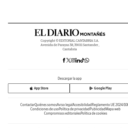
Copyright © EDITORIAL CANTABRIA S.A.
Avenida de Parayas 38, 39011 Santander ,
Cantabria
Descargar la app
App Store
Google Play
Contactar
Quiénes somos
Aviso legal
Accesibilidad
Reglamento UE 2024/10
Condiciones de uso
Política de privacidad
Publicidad
Mapa web
Compromisos editoriales
Política de cookies