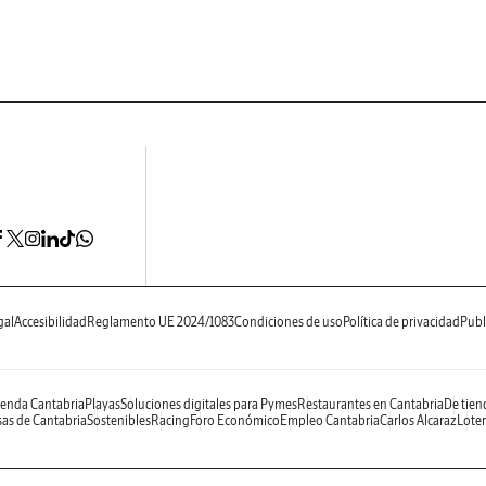
gal
Accesibilidad
Reglamento UE 2024/1083
Condiciones de uso
Política de privacidad
Publ
enda Cantabria
Playas
Soluciones digitales para Pymes
Restaurantes en Cantabria
De tien
as de Cantabria
Sostenibles
Racing
Foro Económico
Empleo Cantabria
Carlos Alcaraz
Loter