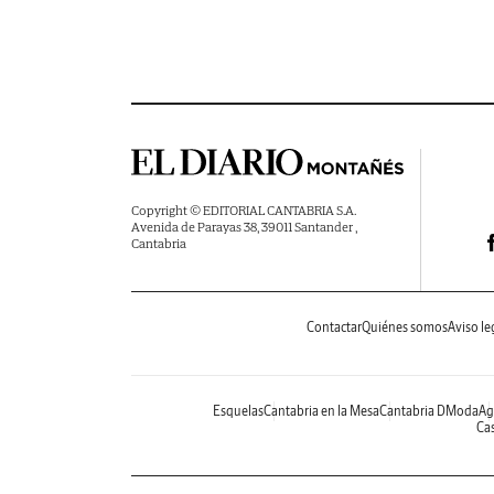
Copyright © EDITORIAL CANTABRIA S.A.
Avenida de Parayas 38, 39011 Santander ,
Cantabria
Contactar
Quiénes somos
Aviso le
Esquelas
Cantabria en la Mesa
Cantabria DModa
Ag
Cas