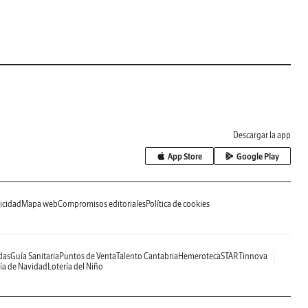
Descargar la app
App Store
Google Play
icidad
Mapa web
Compromisos editoriales
Política de cookies
das
Guía Sanitaria
Puntos de Venta
Talento Cantabria
Hemeroteca
STARTinnova
ía de Navidad
Lotería del Niño