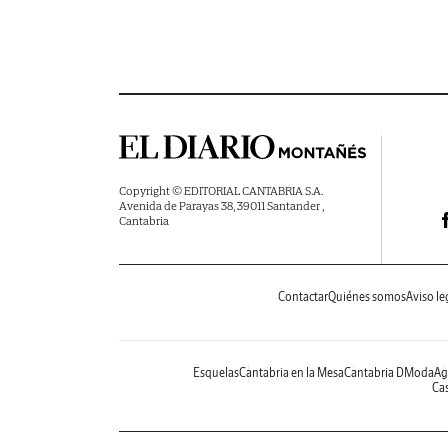
Copyright © EDITORIAL CANTABRIA S.A.
Avenida de Parayas 38, 39011 Santander ,
Cantabria
Contactar
Quiénes somos
Aviso le
Esquelas
Cantabria en la Mesa
Cantabria DModa
Ag
Cas