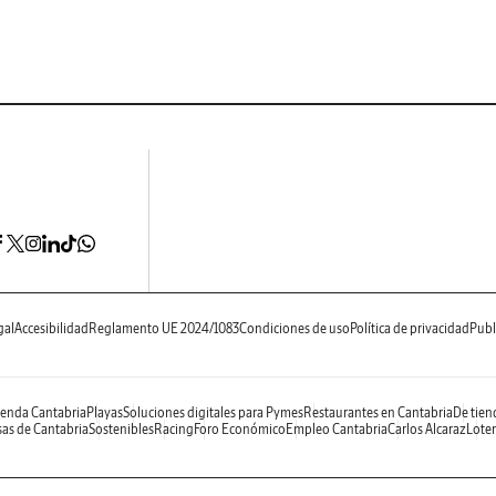
gal
Accesibilidad
Reglamento UE 2024/1083
Condiciones de uso
Política de privacidad
Publ
enda Cantabria
Playas
Soluciones digitales para Pymes
Restaurantes en Cantabria
De tien
as de Cantabria
Sostenibles
Racing
Foro Económico
Empleo Cantabria
Carlos Alcaraz
Loter