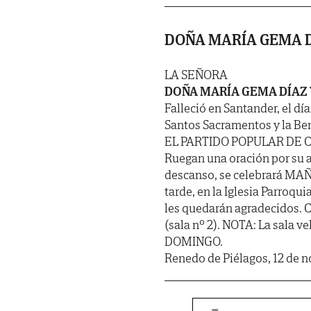
DOÑA MARÍA GEMA D
LA SEÑORA
DOÑA MARÍA GEMA DÍAZ
Falleció en Santander, el dí
Santos Sacramentos y la Be
EL PARTIDO POPULAR DE 
Ruegan una oración por su al
descanso, se celebrará MAÑ
tarde, en la Iglesia Parroq
les quedarán agradecidos. C
(sala nº 2). NOTA: La sala v
DOMINGO.
Renedo de Piélagos, 12 de 