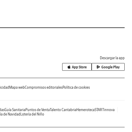
Descargar la app
App Store
Google Play
icidad
Mapa web
Compromisos editoriales
Política de cookies
das
Guía Sanitaria
Puntos de Venta
Talento Cantabria
Hemeroteca
STARTinnova
ía de Navidad
Lotería del Niño