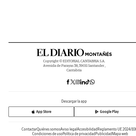
Copyright © EDITORIAL CANTABRIA S.A.
Avenida de Parayas 38, 39011 Santander ,
Cantabria
Descargar la app
App Store
Google Play
Contactar
Quiénes somos
Aviso legal
Accesibilidad
Reglamento UE 2024/10
Condiciones de uso
Política de privacidad
Publicidad
Mapa web