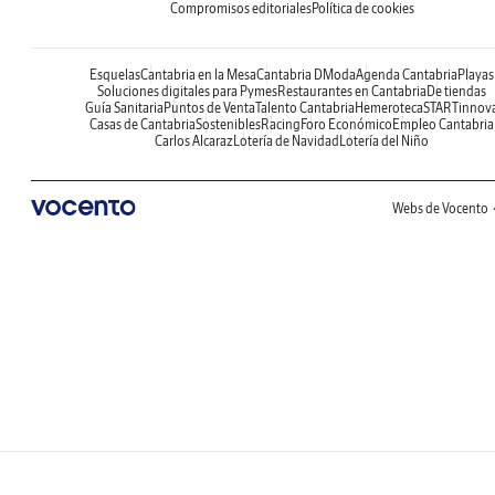
Compromisos editoriales
Política de cookies
Esquelas
Cantabria en la Mesa
Cantabria DModa
Agenda Cantabria
Playas
Soluciones digitales para Pymes
Restaurantes en Cantabria
De tiendas
Guía Sanitaria
Puntos de Venta
Talento Cantabria
Hemeroteca
STARTinnov
Casas de Cantabria
Sostenibles
Racing
Foro Económico
Empleo Cantabria
Carlos Alcaraz
Lotería de Navidad
Lotería del Niño
Webs de Vocento