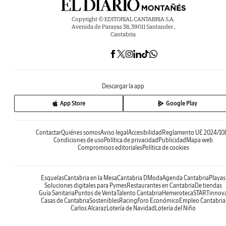
Copyright © EDITORIAL CANTABRIA S.A.
Avenida de Parayas 38, 39011 Santander ,
Cantabria
Descargar la app
App Store
Google Play
Contactar
Quiénes somos
Aviso legal
Accesibilidad
Reglamento UE 2024/10
Condiciones de uso
Política de privacidad
Publicidad
Mapa web
Compromisos editoriales
Política de cookies
Esquelas
Cantabria en la Mesa
Cantabria DModa
Agenda Cantabria
Playas
Soluciones digitales para Pymes
Restaurantes en Cantabria
De tiendas
Guía Sanitaria
Puntos de Venta
Talento Cantabria
Hemeroteca
STARTinnov
Casas de Cantabria
Sostenibles
Racing
Foro Económico
Empleo Cantabria
Carlos Alcaraz
Lotería de Navidad
Lotería del Niño