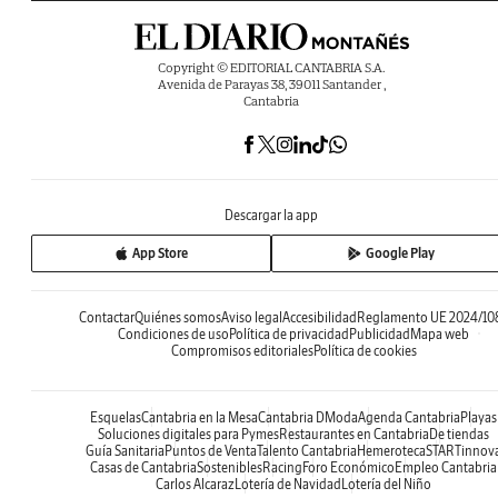
Copyright © EDITORIAL CANTABRIA S.A.
Avenida de Parayas 38, 39011 Santander ,
Cantabria
Descargar la app
App Store
Google Play
Contactar
Quiénes somos
Aviso legal
Accesibilidad
Reglamento UE 2024/10
Condiciones de uso
Política de privacidad
Publicidad
Mapa web
Compromisos editoriales
Política de cookies
Esquelas
Cantabria en la Mesa
Cantabria DModa
Agenda Cantabria
Playas
Soluciones digitales para Pymes
Restaurantes en Cantabria
De tiendas
Guía Sanitaria
Puntos de Venta
Talento Cantabria
Hemeroteca
STARTinnov
Casas de Cantabria
Sostenibles
Racing
Foro Económico
Empleo Cantabria
Carlos Alcaraz
Lotería de Navidad
Lotería del Niño