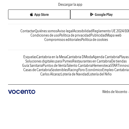
Descargar la app
App Store
Google Play
Contactar
Quiénes somos
Aviso legal
Accesibilidad
Reglamento UE 2024/10
Condiciones de uso
Política de privacidad
Publicidad
Mapa web
Compromisos editoriales
Política de cookies
Esquelas
Cantabria en la Mesa
Cantabria DModa
Agenda Cantabria
Playas
Soluciones digitales para Pymes
Restaurantes en Cantabria
De tiendas
Guía Sanitaria
Puntos de Venta
Talento Cantabria
Hemeroteca
STARTinnov
Casas de Cantabria
Sostenibles
Racing
Foro Económico
Empleo Cantabria
Carlos Alcaraz
Lotería de Navidad
Lotería del Niño
Webs de Vocento