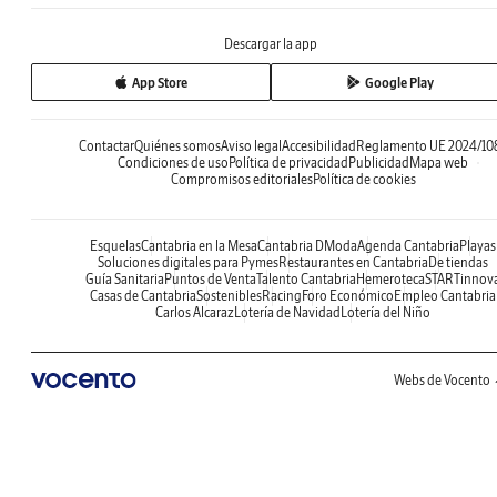
Descargar la app
App Store
Google Play
Contactar
Quiénes somos
Aviso legal
Accesibilidad
Reglamento UE 2024/10
Condiciones de uso
Política de privacidad
Publicidad
Mapa web
Compromisos editoriales
Política de cookies
Esquelas
Cantabria en la Mesa
Cantabria DModa
Agenda Cantabria
Playas
Soluciones digitales para Pymes
Restaurantes en Cantabria
De tiendas
Guía Sanitaria
Puntos de Venta
Talento Cantabria
Hemeroteca
STARTinnov
Casas de Cantabria
Sostenibles
Racing
Foro Económico
Empleo Cantabria
Carlos Alcaraz
Lotería de Navidad
Lotería del Niño
Webs de Vocento