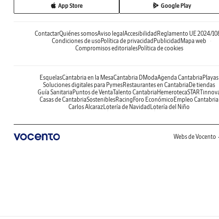
App Store
Google Play
Contactar
Quiénes somos
Aviso legal
Accesibilidad
Reglamento UE 2024/10
Condiciones de uso
Política de privacidad
Publicidad
Mapa web
Compromisos editoriales
Política de cookies
Esquelas
Cantabria en la Mesa
Cantabria DModa
Agenda Cantabria
Playas
Soluciones digitales para Pymes
Restaurantes en Cantabria
De tiendas
Guía Sanitaria
Puntos de Venta
Talento Cantabria
Hemeroteca
STARTinnov
Casas de Cantabria
Sostenibles
Racing
Foro Económico
Empleo Cantabria
Carlos Alcaraz
Lotería de Navidad
Lotería del Niño
Webs de Vocento