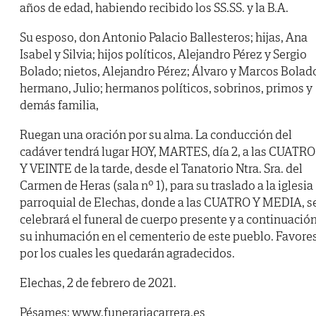
años de edad, habiendo recibido los SS.SS. y la B.A.
Su esposo, don Antonio Palacio Ballesteros; hijas, Ana
Isabel y Silvia; hijos políticos, Alejandro Pérez y Sergio
Bolado; nietos, Alejandro Pérez; Álvaro y Marcos Bolad
hermano, Julio; hermanos políticos, sobrinos, primos y
demás familia,
Ruegan una oración por su alma. La conducción del
cadáver tendrá lugar HOY, MARTES, día 2, a las CUATRO
Y VEINTE de la tarde, desde el Tanatorio Ntra. Sra. del
Carmen de Heras (sala nº 1), para su traslado a la iglesia
parroquial de Elechas, donde a las CUATRO Y MEDIA, s
celebrará el funeral de cuerpo presente y a continuació
su inhumación en el cementerio de este pueblo. Favore
por los cuales les quedarán agradecidos.
Elechas, 2 de febrero de 2021.
Pésames: www.funerariacarrera.es