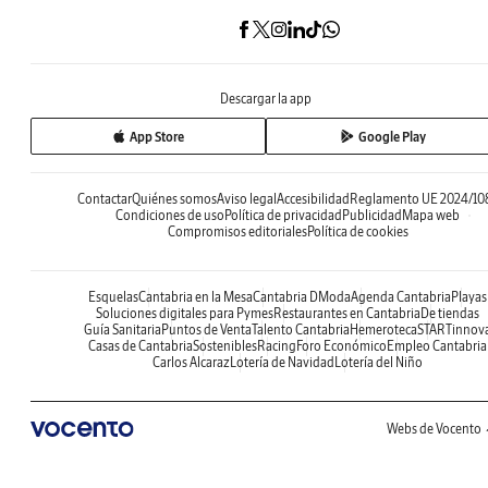
Descargar la app
App Store
Google Play
Contactar
Quiénes somos
Aviso legal
Accesibilidad
Reglamento UE 2024/10
Condiciones de uso
Política de privacidad
Publicidad
Mapa web
Compromisos editoriales
Política de cookies
Esquelas
Cantabria en la Mesa
Cantabria DModa
Agenda Cantabria
Playas
Soluciones digitales para Pymes
Restaurantes en Cantabria
De tiendas
Guía Sanitaria
Puntos de Venta
Talento Cantabria
Hemeroteca
STARTinnov
Casas de Cantabria
Sostenibles
Racing
Foro Económico
Empleo Cantabria
Carlos Alcaraz
Lotería de Navidad
Lotería del Niño
Webs de Vocento