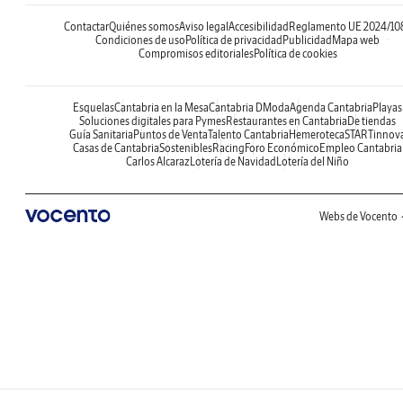
Contactar
Quiénes somos
Aviso legal
Accesibilidad
Reglamento UE 2024/10
Condiciones de uso
Política de privacidad
Publicidad
Mapa web
Compromisos editoriales
Política de cookies
Esquelas
Cantabria en la Mesa
Cantabria DModa
Agenda Cantabria
Playas
Soluciones digitales para Pymes
Restaurantes en Cantabria
De tiendas
Guía Sanitaria
Puntos de Venta
Talento Cantabria
Hemeroteca
STARTinnov
Casas de Cantabria
Sostenibles
Racing
Foro Económico
Empleo Cantabria
Carlos Alcaraz
Lotería de Navidad
Lotería del Niño
Webs de Vocento