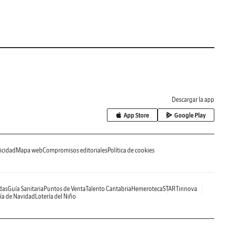
Descargar la app
App Store
Google Play
icidad
Mapa web
Compromisos editoriales
Política de cookies
das
Guía Sanitaria
Puntos de Venta
Talento Cantabria
Hemeroteca
STARTinnova
ía de Navidad
Lotería del Niño