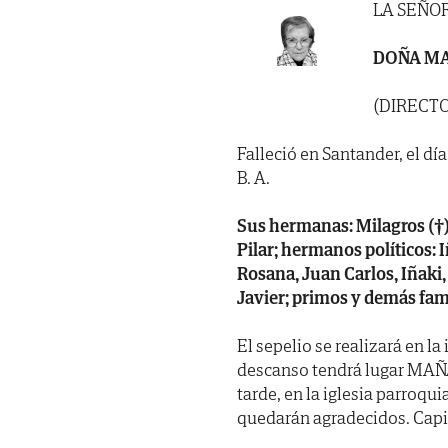
LA SEÑO
DOÑA MA
(DIRECTO
Falleció en Santander, el día
B. A.
Sus hermanas: Milagros (†),
Pilar; hermanos políticos: I
Rosana, Juan Carlos, Iñaki, 
Javier; primos y demás fami
El sepelio se realizará en la
descanso tendrá lugar MAÑ
tarde, en la iglesia parroqu
quedarán agradecidos. Capi