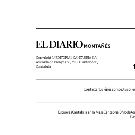
Copyright © EDITORIAL CANTABRIA S.A.
Avenida de Parayas 38, 39011 Santander ,
Cantabria
Contactar
Quiénes somos
Aviso le
Esquelas
Cantabria en la Mesa
Cantabria DModa
Ag
Cas