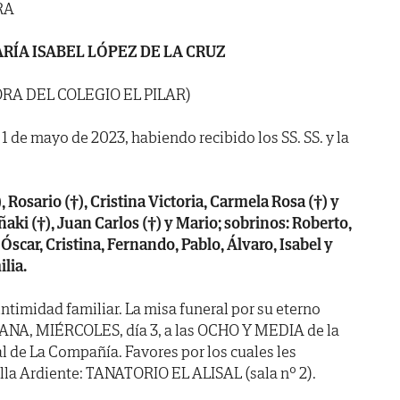
RA
RÍA ISABEL LÓPEZ DE LA CRUZ
RA DEL COLEGIO EL PILAR)
 1 de mayo de 2023, habiendo recibido los SS. SS. y la
 Rosario (†), Cristina Victoria, Carmela Rosa (†) y
ñaki (†), Juan Carlos (†) y Mario; sobrinos: Roberto,
Óscar, Cristina, Fernando, Pablo, Álvaro, Isabel y
lia.
 intimidad familiar. La misa funeral por su eterno
ANA, MIÉRCOLES, día 3, a las OCHO Y MEDIA de la
ial de La Compañía. Favores por los cuales les
lla Ardiente: TANATORIO EL ALISAL (sala nº 2).