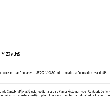
gal
Accesibilidad
Reglamento UE 2024/1083
Condiciones de uso
Política de privacidad
Publ
enda Cantabria
Playas
Soluciones digitales para Pymes
Restaurantes en Cantabria
De tien
as de Cantabria
Sostenibles
Racing
Foro Económico
Empleo Cantabria
Carlos Alcaraz
Loter