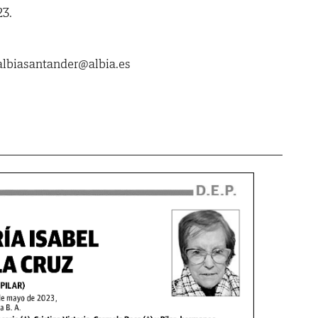
23.
biasantander@albia.es