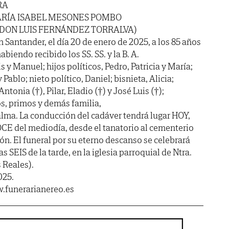
RA
RÍA ISABEL MESONES POMBO
 DON LUIS FERNÁNDEZ TORRALVA)
n Santander, el día 20 de enero de 2025, a los 85 años
abiendo recibido los SS. SS. y la B. A.
is y Manuel; hijos políticos, Pedro, Patricia y María;
 Pablo; nieto político, Daniel; bisnieta, Alicia;
tonia (†), Pilar, Eladio (†) y José Luis (†);
s, primos y demás familia,
lma. La conducción del cadáver tendrá lugar HOY,
CE del mediodía, desde el tanatorio al cementerio
ón. El funeral por su eterno descanso se celebrará
 SEIS de la tarde, en la iglesia parroquial de Ntra.
s Reales).
025.
.funerarianereo.es