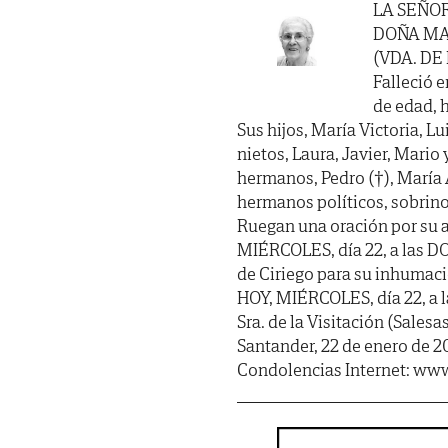
LA SEÑO
DOÑA MA
(VDA. DE
Falleció e
de edad, h
Sus hijos, María Victoria, Lu
nietos, Laura, Javier, Mario y
hermanos, Pedro (†), María An
hermanos políticos, sobrino
Ruegan una oración por su a
MIÉRCOLES, día 22, a las DO
de Ciriego para su inhumaci
HOY, MIÉRCOLES, día 22, a las
Sra. de la Visitación (Salesa
Santander, 22 de enero de 2
Condolencias Internet: www