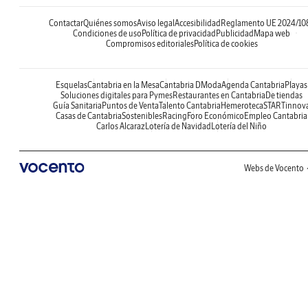
Contactar
Quiénes somos
Aviso legal
Accesibilidad
Reglamento UE 2024/10
Condiciones de uso
Política de privacidad
Publicidad
Mapa web
Compromisos editoriales
Política de cookies
Esquelas
Cantabria en la Mesa
Cantabria DModa
Agenda Cantabria
Playas
Soluciones digitales para Pymes
Restaurantes en Cantabria
De tiendas
Guía Sanitaria
Puntos de Venta
Talento Cantabria
Hemeroteca
STARTinnov
Casas de Cantabria
Sostenibles
Racing
Foro Económico
Empleo Cantabria
Carlos Alcaraz
Lotería de Navidad
Lotería del Niño
Webs de Vocento