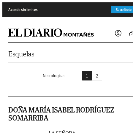
Saltar al contenido
Accede sin límites
Suscríbete
Esquelas
1
2
Necrologicas
DOÑA MARÍA ISABEL RODRÍGUEZ
SOMARRIBA