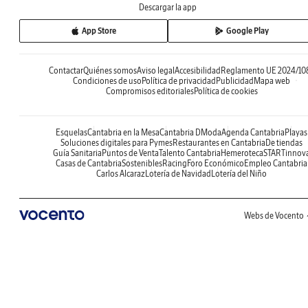
Descargar la app
App Store
Google Play
Contactar
Quiénes somos
Aviso legal
Accesibilidad
Reglamento UE 2024/10
Condiciones de uso
Política de privacidad
Publicidad
Mapa web
Compromisos editoriales
Política de cookies
Esquelas
Cantabria en la Mesa
Cantabria DModa
Agenda Cantabria
Playas
Soluciones digitales para Pymes
Restaurantes en Cantabria
De tiendas
Guía Sanitaria
Puntos de Venta
Talento Cantabria
Hemeroteca
STARTinnov
Casas de Cantabria
Sostenibles
Racing
Foro Económico
Empleo Cantabria
Carlos Alcaraz
Lotería de Navidad
Lotería del Niño
Webs de Vocento