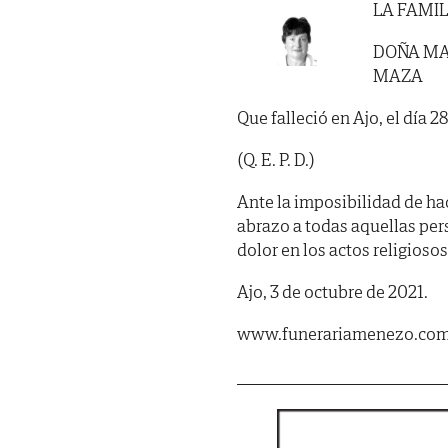
LA FAMIL
DOÑA MAR
MAZA
Que falleció en Ajo, el día 
(Q. E. P. D.)
Ante la imposibilidad de h
abrazo a todas aquellas pe
dolor en los actos religioso
Ajo, 3 de octubre de 2021.
www.funerariamenezo.co