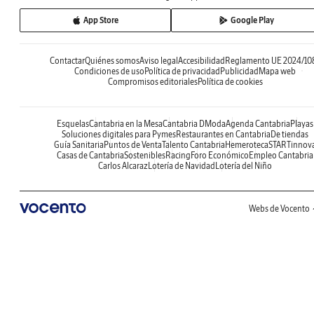
App Store
Google Play
Contactar
Quiénes somos
Aviso legal
Accesibilidad
Reglamento UE 2024/10
Condiciones de uso
Política de privacidad
Publicidad
Mapa web
Compromisos editoriales
Política de cookies
Esquelas
Cantabria en la Mesa
Cantabria DModa
Agenda Cantabria
Playas
Soluciones digitales para Pymes
Restaurantes en Cantabria
De tiendas
Guía Sanitaria
Puntos de Venta
Talento Cantabria
Hemeroteca
STARTinnov
Casas de Cantabria
Sostenibles
Racing
Foro Económico
Empleo Cantabria
Carlos Alcaraz
Lotería de Navidad
Lotería del Niño
Webs de Vocento