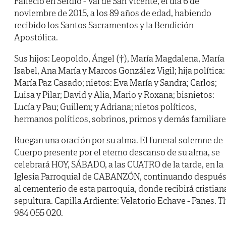
Falleció en Serdio - Val de San Vicente, el día 6 de
noviembre de 2015, a los 89 años de edad, habiendo
recibido los Santos Sacramentos y la Bendición
Apostólica.
Sus hijos: Leopoldo, Ángel (†), María Magdalena, María
Isabel, Ana María y Marcos González Vigil; hija política:
María Paz Casado; nietos: Eva María y Sandra; Carlos;
Luisa y Pilar; David y Alia, Mario y Roxana; bisnietos:
Lucía y Pau; Guillem; y Adriana; nietos políticos,
hermanos políticos, sobrinos, primos y demás familiare
Ruegan una oración por su alma. El funeral solemne de
Cuerpo presente por el eterno descanso de su alma, se
celebrará HOY, SÁBADO, a las CUATRO de la tarde, en la
Iglesia Parroquial de CABANZÓN, continuando despué
al cementerio de esta parroquia, donde recibirá cristian
sepultura. Capilla Ardiente: Velatorio Echave - Panes. Tl
984 055 020.