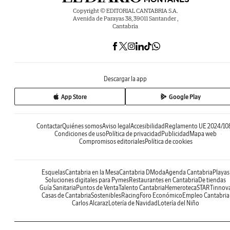
Copyright © EDITORIAL CANTABRIA S.A.
Avenida de Parayas 38, 39011 Santander ,
Cantabria
Descargar la app
App Store
Google Play
Contactar
Quiénes somos
Aviso legal
Accesibilidad
Reglamento UE 2024/10
Condiciones de uso
Política de privacidad
Publicidad
Mapa web
Compromisos editoriales
Política de cookies
Esquelas
Cantabria en la Mesa
Cantabria DModa
Agenda Cantabria
Playas
Soluciones digitales para Pymes
Restaurantes en Cantabria
De tiendas
Guía Sanitaria
Puntos de Venta
Talento Cantabria
Hemeroteca
STARTinnov
Casas de Cantabria
Sostenibles
Racing
Foro Económico
Empleo Cantabria
Carlos Alcaraz
Lotería de Navidad
Lotería del Niño