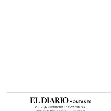
Copyright © EDITORIAL CANTABRIA S.A.
Avenida de Parayas 38, 39011 Santander ,