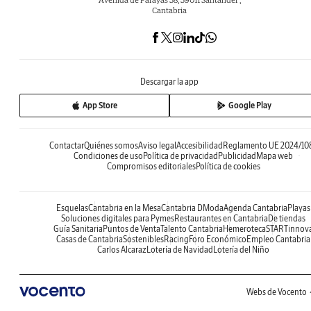
Cantabria
Descargar la app
App Store
Google Play
Contactar
Quiénes somos
Aviso legal
Accesibilidad
Reglamento UE 2024/10
Condiciones de uso
Política de privacidad
Publicidad
Mapa web
Compromisos editoriales
Política de cookies
Esquelas
Cantabria en la Mesa
Cantabria DModa
Agenda Cantabria
Playas
Soluciones digitales para Pymes
Restaurantes en Cantabria
De tiendas
Guía Sanitaria
Puntos de Venta
Talento Cantabria
Hemeroteca
STARTinnov
Casas de Cantabria
Sostenibles
Racing
Foro Económico
Empleo Cantabria
Carlos Alcaraz
Lotería de Navidad
Lotería del Niño
Webs de Vocento