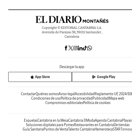
Copyright © EDITORIAL CANTABRIA S.A.
Avenida de Parayas 38, 39011 Santander ,
Cantabria
Descargar la app
App Store
Google Play
Contactar
Quiénes somos
Aviso legal
Accesibilidad
Reglamento UE 2024/10
Condiciones de uso
Política de privacidad
Publicidad
Mapa web
Compromisos editoriales
Política de cookies
Esquelas
Cantabria en la Mesa
Cantabria DModa
Agenda Cantabria
Playas
Soluciones digitales para Pymes
Restaurantes en Cantabria
De tiendas
Guía Sanitaria
Puntos de Venta
Talento Cantabria
Hemeroteca
STARTinnov