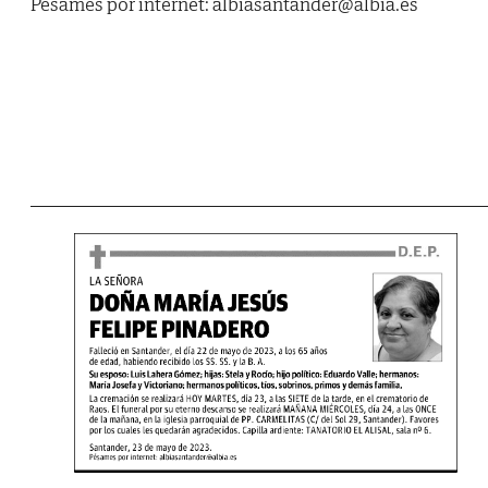
Pésames por internet: albiasantander@albia.es