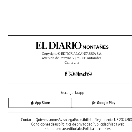
Copyright © EDITORIAL CANTABRIA S.A.
Avenida de Parayas 38, 39011 Santander ,
Cantabria
Descargar la app
App Store
Google Play
Contactar
Quiénes somos
Aviso legal
Accesibilidad
Reglamento UE 2024/10
Condiciones de uso
Política de privacidad
Publicidad
Mapa web
Compromisos editoriales
Política de cookies