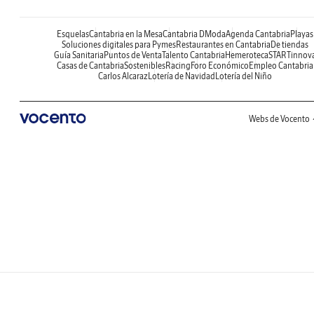
Esquelas
Cantabria en la Mesa
Cantabria DModa
Agenda Cantabria
Playas
Soluciones digitales para Pymes
Restaurantes en Cantabria
De tiendas
Guía Sanitaria
Puntos de Venta
Talento Cantabria
Hemeroteca
STARTinnov
Casas de Cantabria
Sostenibles
Racing
Foro Económico
Empleo Cantabria
Carlos Alcaraz
Lotería de Navidad
Lotería del Niño
Webs de Vocento