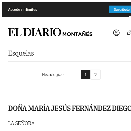
Saltar al contenido
Accede sin límites
Suscríbete
Esquelas
1
2
Necrologicas
DOÑA MARÍA JESÚS FERNÁNDEZ DIEG
LA SEÑORA