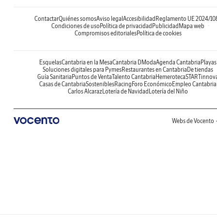
Contactar
Quiénes somos
Aviso legal
Accesibilidad
Reglamento UE 2024/10
Condiciones de uso
Política de privacidad
Publicidad
Mapa web
Compromisos editoriales
Política de cookies
Esquelas
Cantabria en la Mesa
Cantabria DModa
Agenda Cantabria
Playas
Soluciones digitales para Pymes
Restaurantes en Cantabria
De tiendas
Guía Sanitaria
Puntos de Venta
Talento Cantabria
Hemeroteca
STARTinnov
Casas de Cantabria
Sostenibles
Racing
Foro Económico
Empleo Cantabria
Carlos Alcaraz
Lotería de Navidad
Lotería del Niño
Webs de Vocento