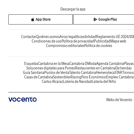
Descargar la app
App Store
Google Play
Contactar
Quiénes somos
Aviso legal
Accesibilidad
Reglamento UE 2024/10
Condiciones de uso
Política de privacidad
Publicidad
Mapa web
Compromisos editoriales
Política de cookies
Esquelas
Cantabria en la Mesa
Cantabria DModa
Agenda Cantabria
Playas
Soluciones digitales para Pymes
Restaurantes en Cantabria
De tiendas
Guía Sanitaria
Puntos de Venta
Talento Cantabria
Hemeroteca
STARTinnov
Casas de Cantabria
Sostenibles
Racing
Foro Económico
Empleo Cantabria
Carlos Alcaraz
Lotería de Navidad
Lotería del Niño
Webs de Vocento