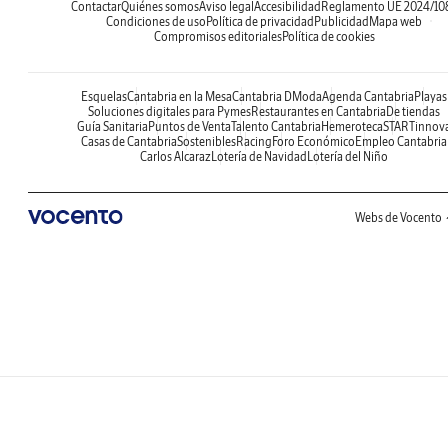
Contactar
Quiénes somos
Aviso legal
Accesibilidad
Reglamento UE 2024/10
Condiciones de uso
Política de privacidad
Publicidad
Mapa web
Compromisos editoriales
Política de cookies
Esquelas
Cantabria en la Mesa
Cantabria DModa
Agenda Cantabria
Playas
Soluciones digitales para Pymes
Restaurantes en Cantabria
De tiendas
Guía Sanitaria
Puntos de Venta
Talento Cantabria
Hemeroteca
STARTinnov
Casas de Cantabria
Sostenibles
Racing
Foro Económico
Empleo Cantabria
Carlos Alcaraz
Lotería de Navidad
Lotería del Niño
Webs de Vocento