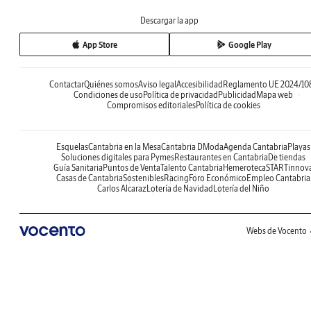
Descargar la app
App Store
Google Play
Contactar
Quiénes somos
Aviso legal
Accesibilidad
Reglamento UE 2024/10
Condiciones de uso
Política de privacidad
Publicidad
Mapa web
Compromisos editoriales
Política de cookies
Esquelas
Cantabria en la Mesa
Cantabria DModa
Agenda Cantabria
Playas
Soluciones digitales para Pymes
Restaurantes en Cantabria
De tiendas
Guía Sanitaria
Puntos de Venta
Talento Cantabria
Hemeroteca
STARTinnov
Casas de Cantabria
Sostenibles
Racing
Foro Económico
Empleo Cantabria
Carlos Alcaraz
Lotería de Navidad
Lotería del Niño
Webs de Vocento