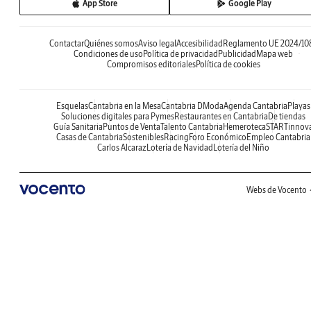
App Store
Google Play
Contactar
Quiénes somos
Aviso legal
Accesibilidad
Reglamento UE 2024/10
Condiciones de uso
Política de privacidad
Publicidad
Mapa web
Compromisos editoriales
Política de cookies
Esquelas
Cantabria en la Mesa
Cantabria DModa
Agenda Cantabria
Playas
Soluciones digitales para Pymes
Restaurantes en Cantabria
De tiendas
Guía Sanitaria
Puntos de Venta
Talento Cantabria
Hemeroteca
STARTinnov
Casas de Cantabria
Sostenibles
Racing
Foro Económico
Empleo Cantabria
Carlos Alcaraz
Lotería de Navidad
Lotería del Niño
Webs de Vocento