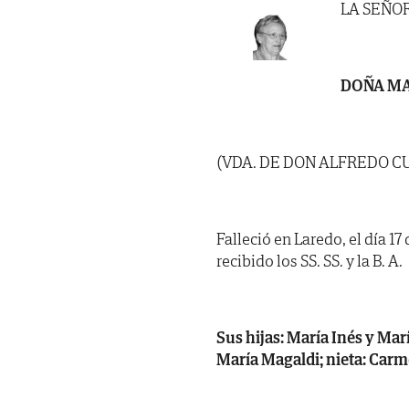
LA SEÑO
DOÑA MA
(VDA. DE DON ALFREDO C
Falleció en Laredo, el día 17
recibido los SS. SS. y la B. A.
Sus hijas: María Inés y Mar
María Magaldi; nieta: Carm