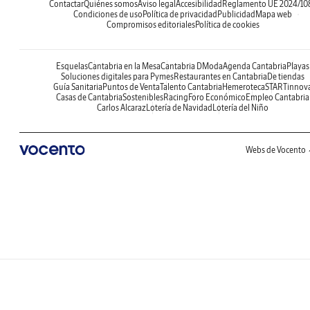
Contactar
Quiénes somos
Aviso legal
Accesibilidad
Reglamento UE 2024/10
Condiciones de uso
Política de privacidad
Publicidad
Mapa web
Compromisos editoriales
Política de cookies
Esquelas
Cantabria en la Mesa
Cantabria DModa
Agenda Cantabria
Playas
Soluciones digitales para Pymes
Restaurantes en Cantabria
De tiendas
Guía Sanitaria
Puntos de Venta
Talento Cantabria
Hemeroteca
STARTinnov
Casas de Cantabria
Sostenibles
Racing
Foro Económico
Empleo Cantabria
Carlos Alcaraz
Lotería de Navidad
Lotería del Niño
Webs de Vocento