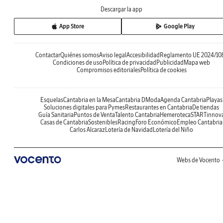
Descargar la app
App Store
Google Play
Contactar
Quiénes somos
Aviso legal
Accesibilidad
Reglamento UE 2024/10
Condiciones de uso
Política de privacidad
Publicidad
Mapa web
Compromisos editoriales
Política de cookies
Esquelas
Cantabria en la Mesa
Cantabria DModa
Agenda Cantabria
Playas
Soluciones digitales para Pymes
Restaurantes en Cantabria
De tiendas
Guía Sanitaria
Puntos de Venta
Talento Cantabria
Hemeroteca
STARTinnov
Casas de Cantabria
Sostenibles
Racing
Foro Económico
Empleo Cantabria
Carlos Alcaraz
Lotería de Navidad
Lotería del Niño
Webs de Vocento