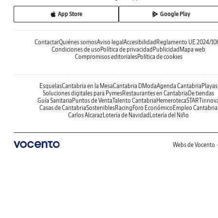
App Store
Google Play
Contactar
Quiénes somos
Aviso legal
Accesibilidad
Reglamento UE 2024/10
Condiciones de uso
Política de privacidad
Publicidad
Mapa web
Compromisos editoriales
Política de cookies
Esquelas
Cantabria en la Mesa
Cantabria DModa
Agenda Cantabria
Playas
Soluciones digitales para Pymes
Restaurantes en Cantabria
De tiendas
Guía Sanitaria
Puntos de Venta
Talento Cantabria
Hemeroteca
STARTinnov
Casas de Cantabria
Sostenibles
Racing
Foro Económico
Empleo Cantabria
Carlos Alcaraz
Lotería de Navidad
Lotería del Niño
Webs de Vocento