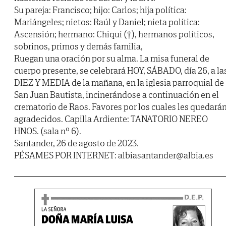
Su pareja: Francisco; hijo: Carlos; hija política:
Mariángeles; nietos: Raúl y Daniel; nieta política:
Ascensión; hermano: Chiqui (†), hermanos políticos,
sobrinos, primos y demás familia,
Ruegan una oración por su alma. La misa funeral de
cuerpo presente, se celebrará HOY, SÁBADO, día 26, a la
DIEZ Y MEDIA de la mañana, en la iglesia parroquial de
San Juan Bautista, incinerándose a continuación en el
crematorio de Raos. Favores por los cuales les quedará
agradecidos. Capilla Ardiente: TANATORIO NEREO
HNOS. (sala nº 6).
Santander, 26 de agosto de 2023.
PÉSAMES POR INTERNET: albiasantander@albia.es