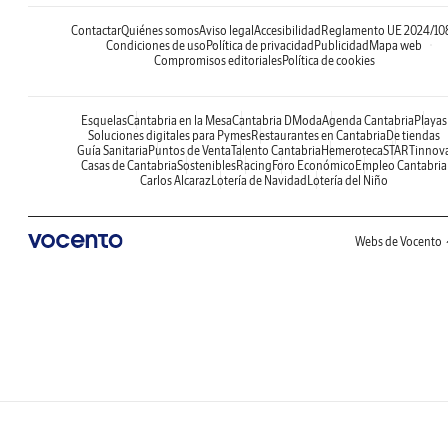
Contactar
Quiénes somos
Aviso legal
Accesibilidad
Reglamento UE 2024/10
Condiciones de uso
Política de privacidad
Publicidad
Mapa web
Compromisos editoriales
Política de cookies
Esquelas
Cantabria en la Mesa
Cantabria DModa
Agenda Cantabria
Playas
Soluciones digitales para Pymes
Restaurantes en Cantabria
De tiendas
Guía Sanitaria
Puntos de Venta
Talento Cantabria
Hemeroteca
STARTinnov
Casas de Cantabria
Sostenibles
Racing
Foro Económico
Empleo Cantabria
Carlos Alcaraz
Lotería de Navidad
Lotería del Niño
Webs de Vocento