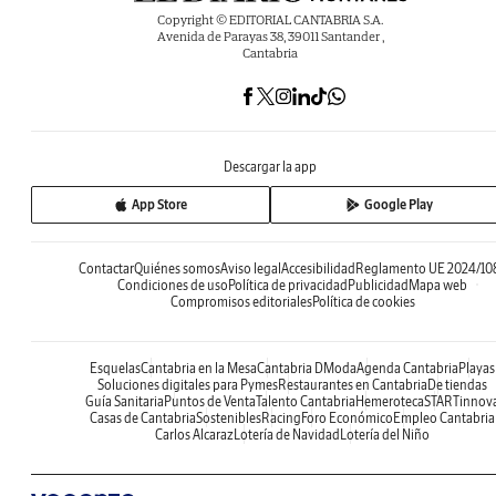
Copyright © EDITORIAL CANTABRIA S.A.
Avenida de Parayas 38, 39011 Santander ,
Cantabria
Descargar la app
App Store
Google Play
Contactar
Quiénes somos
Aviso legal
Accesibilidad
Reglamento UE 2024/10
Condiciones de uso
Política de privacidad
Publicidad
Mapa web
Compromisos editoriales
Política de cookies
Esquelas
Cantabria en la Mesa
Cantabria DModa
Agenda Cantabria
Playas
Soluciones digitales para Pymes
Restaurantes en Cantabria
De tiendas
Guía Sanitaria
Puntos de Venta
Talento Cantabria
Hemeroteca
STARTinnov
Casas de Cantabria
Sostenibles
Racing
Foro Económico
Empleo Cantabria
Carlos Alcaraz
Lotería de Navidad
Lotería del Niño