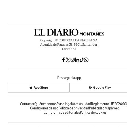
Copyright © EDITORIAL CANTABRIA S.A.
Avenida de Parayas 38, 39011 Santander ,
Cantabria
Descargar la app
App Store
Google Play
Contactar
Quiénes somos
Aviso legal
Accesibilidad
Reglamento UE 2024/10
Condiciones de uso
Política de privacidad
Publicidad
Mapa web
Compromisos editoriales
Política de cookies