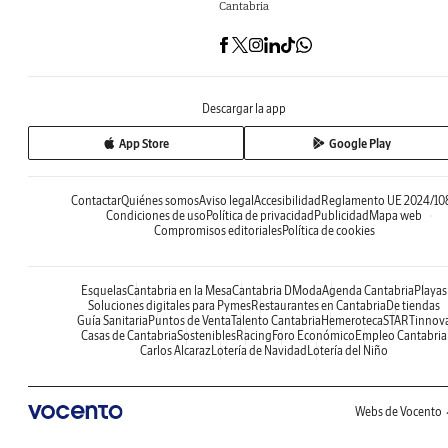
Cantabria
Descargar la app
App Store
Google Play
Contactar
Quiénes somos
Aviso legal
Accesibilidad
Reglamento UE 2024/10
Condiciones de uso
Política de privacidad
Publicidad
Mapa web
Compromisos editoriales
Política de cookies
Esquelas
Cantabria en la Mesa
Cantabria DModa
Agenda Cantabria
Playas
Soluciones digitales para Pymes
Restaurantes en Cantabria
De tiendas
Guía Sanitaria
Puntos de Venta
Talento Cantabria
Hemeroteca
STARTinnov
Casas de Cantabria
Sostenibles
Racing
Foro Económico
Empleo Cantabria
Carlos Alcaraz
Lotería de Navidad
Lotería del Niño
Webs de Vocento