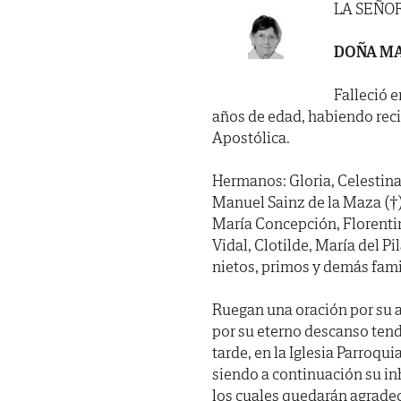
LA SEÑO
DOÑA MA
Falleció e
años de edad, habiendo reci
Apostólica.
Hermanos: Gloria, Celestina
Manuel Sainz de la Maza (†),
María Concepción, Florenti
Vidal, Clotilde, María del Pi
nietos, primos y demás fami
Ruegan una oración por su 
por su eterno descanso tend
tarde, en la Iglesia Parroqu
siendo a continuación su in
los cuales quedarán agradec