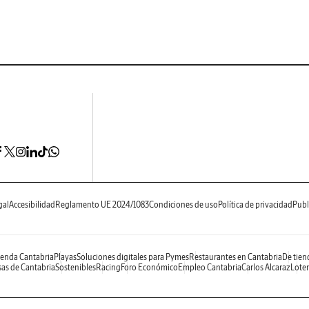
gal
Accesibilidad
Reglamento UE 2024/1083
Condiciones de uso
Política de privacidad
Publ
enda Cantabria
Playas
Soluciones digitales para Pymes
Restaurantes en Cantabria
De tien
as de Cantabria
Sostenibles
Racing
Foro Económico
Empleo Cantabria
Carlos Alcaraz
Loter