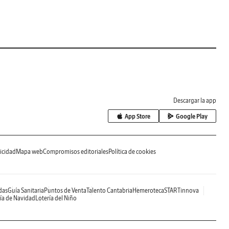
Descargar la app
App Store
Google Play
icidad
Mapa web
Compromisos editoriales
Política de cookies
das
Guía Sanitaria
Puntos de Venta
Talento Cantabria
Hemeroteca
STARTinnova
ía de Navidad
Lotería del Niño