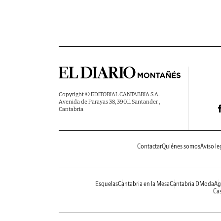
Copyright © EDITORIAL CANTABRIA S.A.
Avenida de Parayas 38, 39011 Santander ,
Cantabria
Contactar
Quiénes somos
Aviso le
Esquelas
Cantabria en la Mesa
Cantabria DModa
Ag
Cas