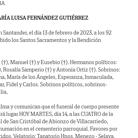
RA
RÍA LUISA FERNÁNDEZ GUTIÉRREZ
n Santander, el día 13 de febrero de 2023, a los 92
bido los Santos Sacramentos y la Bendición
 (†), Manuel (†) y Eusebio (†). Hermanos políticos:
 Rosalía Samperio (†) y Antonia Ortiz (†). Sobrinos:
na, María de los Ángeles, Esperanza, Inmaculada,
lar, Fidel y Carlos. Sobrinos políticos, sobrinos-
lia,
alma y comunican que el funeral de cuerpo presente
rá lugar HOY MARTES, día 14, a las CUATRO de la
ial de San Cristóbal de Abionzo de Villacarriedo,
humación en el cementerio parroquial. Favores por
idos. Velatorio: Tanatorio Hnos. Menezo - Selaya.