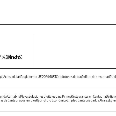
gal
Accesibilidad
Reglamento UE 2024/1083
Condiciones de uso
Política de privacidad
Publ
enda Cantabria
Playas
Soluciones digitales para Pymes
Restaurantes en Cantabria
De tien
as de Cantabria
Sostenibles
Racing
Foro Económico
Empleo Cantabria
Carlos Alcaraz
Loter