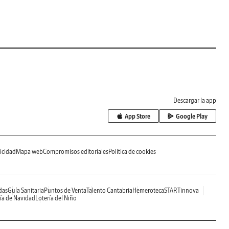
Descargar la app
App Store
Google Play
icidad
Mapa web
Compromisos editoriales
Política de cookies
das
Guía Sanitaria
Puntos de Venta
Talento Cantabria
Hemeroteca
STARTinnova
ía de Navidad
Lotería del Niño