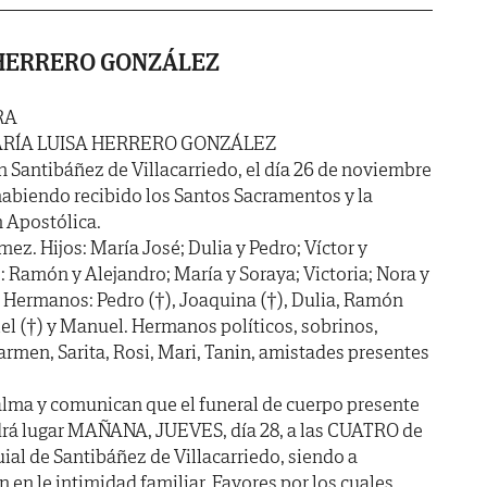
 HERRERO GONZÁLEZ
RA
RÍA LUISA HERRERO GONZÁLEZ
n Santibáñez de Villacarriedo, el día 26 de noviembre
habiendo recibido los Santos Sacramentos y la
 Apostólica.
z. Hijos: María José; Dulia y Pedro; Víctor y
: Ramón y Alejandro; María y Soraya; Victoria; Nora y
l. Hermanos: Pedro (†), Joaquina (†), Dulia, Ramón
riel (†) y Manuel. Hermanos políticos, sobrinos,
armen, Sarita, Rosi, Mari, Tanin, amistades presentes
alma y comunican que el funeral de cuerpo presente
drá lugar MAÑANA, JUEVES, día 28, a las CUATRO de
quial de Santibáñez de Villacarriedo, siendo a
 en le intimidad familiar. Favores por los cuales