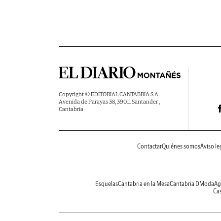
Copyright © EDITORIAL CANTABRIA S.A.
Avenida de Parayas 38, 39011 Santander ,
Cantabria
Contactar
Quiénes somos
Aviso le
Esquelas
Cantabria en la Mesa
Cantabria DModa
Ag
Cas