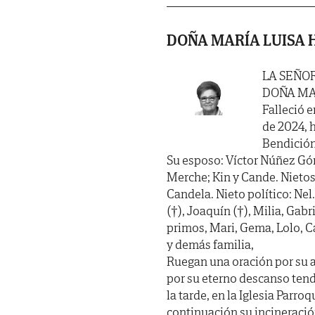
DOÑA MARÍA LUISA
LA SEÑO
DOÑA MA
Falleció e
de 2024, 
Bendición
Su esposo: Víctor Núñez Góme
Merche; Kin y Cande. Nietos
Candela. Nieto político: Ne
(†), Joaquín (†), Milia, Gab
primos, Mari, Gema, Lolo, C
y demás familia,
Ruegan una oración por su 
por su eterno descanso ten
la tarde, en la Iglesia Parro
continuación su incineración